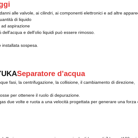
ggi
anni alle valvole, ai cilindri, ai componenti elettronici e ad altre appar
antità di liquido
ce ad aspirazione
9% dell'acqua e dell'olio liquidi può essere rimosso.
 installata sospesa.
 YUKA
Separatore d'acqua
que fasi, la centrifugazione, la collisione, il cambiamento di direzione,
osse per ottenere il ruolo di depurazione.
l gas due volte e ruota a una velocità progettata per generare una forza 