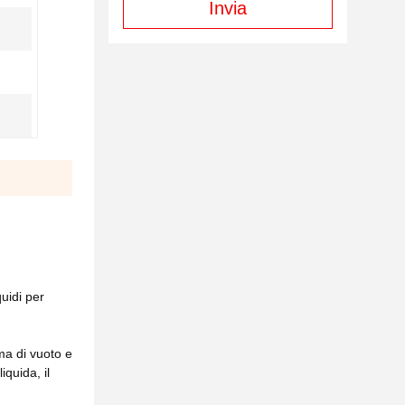
Invia
quidi per
ma di vuoto e
iquida, il