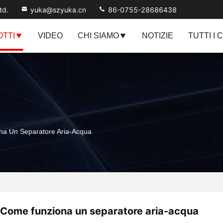
td.
yuka@szyuka.cn
86-0755-28686438
TTI
VIDEO
CHI SIAMO
NOTIZIE
TUTTI I 
a Un Separatore Aria-Acqua
Come funziona un separatore aria-acqua