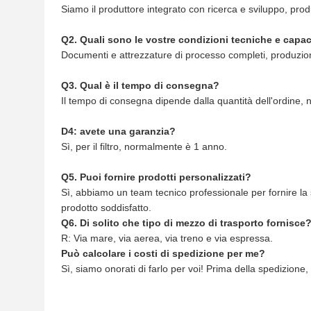
Siamo il produttore integrato con ricerca e sviluppo, pro
Q2. Quali sono le vostre condizioni tecniche e capa
Documenti e attrezzature di processo completi, produzion
Q3. Qual è il tempo di consegna?
Il tempo di consegna dipende dalla quantità dell'ordine, 
D4: avete una garanzia?
Sì, per il filtro, normalmente è 1 anno.
Q5. Puoi fornire prodotti personalizzati?
Sì, abbiamo un team tecnico professionale per fornire la s
prodotto soddisfatto.
Q6. Di solito che tipo di mezzo di trasporto fornisce
R: Via mare, via aerea, via treno e via espressa.
Può calcolare i costi di spedizione per me?
Sì, siamo onorati di farlo per voi! Prima della spedizione,