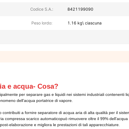
Codice S.A.:
8421199090
Peso lordo:
1.16 kg\ ciascuna
ria e acqua
- Cosa?
cipalmente per separare gas e liquidi nei sistemi industriali contenenti li
 fenomeno dell'acqua portatrice di vapore.
ntribuiti a fornire separatore di acqua aria di alta qualità per il siste
 aria compressa scarico automatico
può rimuovere oltre il 99% dell'acqua l
i post-elaborazione e migliora le prestazioni di tali apparecchiature.