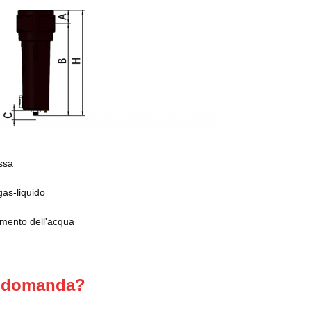
ssa
gas-liquido
amento dell'acqua
e domanda?