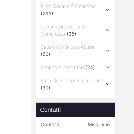
Filtro Dell'aria Compresso
(211)
Essiccatore Dell'aria
Compressa
(35)
Separatori Di Gas Acquei
(50)
Scarico Automatico
(24)
Parti Del Compressore D'aria
(30)
Contatti
Contatti:
Miss. lynn