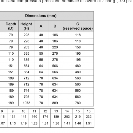
o dell'aria compressa a pressione nominale di lavoro di 7 bar g (100 psi 