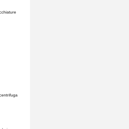
ecchiature
centrifuga