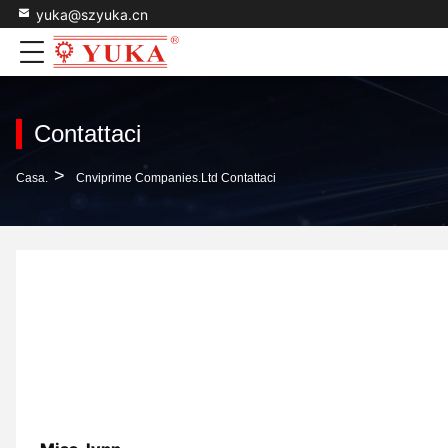
yuka@szyuka.cn
Contattaci
>
Casa.
Cnviprime Companies.Ltd Contattaci