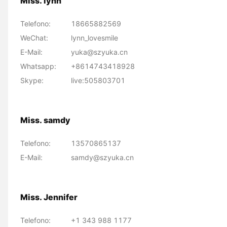
Miss. lynn
Telefono:
18665882569
WeChat:
lynn_lovesmile
E-Mail:
yuka@szyuka.cn
Whatsapp:
+8614743418928
Skype:
live:505803701
Miss. samdy
Telefono:
13570865137
E-Mail:
samdy@szyuka.cn
Miss. Jennifer
Telefono:
+1 343 988 1177