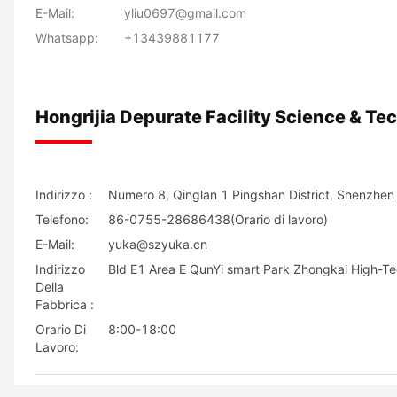
E-Mail:
yliu0697@gmail.com
Whatsapp:
+13439881177
Hongrijia Depurate Facility Science & Tec
Indirizzo :
Numero 8, Qinglan 1 Pingshan District, Shenzhe
Telefono:
86-0755-28686438(Orario di lavoro)
E-Mail:
yuka@szyuka.cn
Indirizzo
Bld E1 Area E QunYi smart Park Zhongkai High-Tec
Della
Fabbrica :
Orario Di
8:00-18:00
Lavoro: