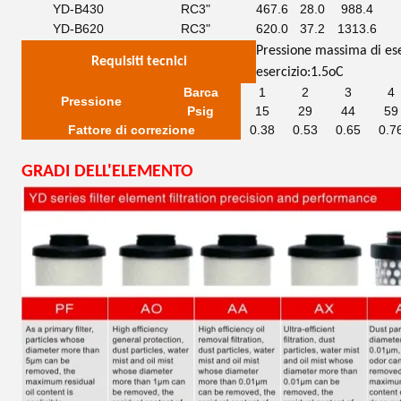
YD-B430
RC3"
467.6
28.0
988.4
YD-B620
RC3"
620.0
37.2
1313.6
Pressione massima di es
Requisiti tecnici
esercizio:1.5oC
Barca
1
2
3
4
Pressione
Psig
15
29
44
59
Fattore di correzione
0.38
0.53
0.65
0.7
GRADI DELL'ELEMENTO