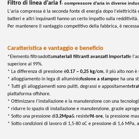
Filtro di linea d'aria f
- compressore d'aria in diverse indus
L'aria compressa è la seconda fonte di energia dopo l'elettricità e 
batteri e altri inquinanti hanno un certo impatto sulla redditività.
Per mantenere il vantaggio competitivo della fabbrica, è necessar
Caratteristica e vantaggio e beneficio
*
Elemento filtro
adotta
materiali filtranti avanzati importati
e l'a
superiore al 99%.
* La differenza di pressione è
0.17 ~ 0,25 kg/cm
, il più alto non è
* alloggiamento in lega di alluminio
fusione a stampo
e ha una st
* Tutti gli alloggiamenti sono puliti, degrassi e appositamente
tra
piattaforma offshore.
* Ottimizzare l'installazione e la manutenzione con una tecnologia
* ridurre lo spazio di installazione e manutenzione, grazie a
proge
* Sotto una pressione di
3.2Mpa
& resiste
96 ore
, la pressione mas
* Sotto condizioni di lavoro di 1,5-80 oC e pressione di 1,6 MPa, a