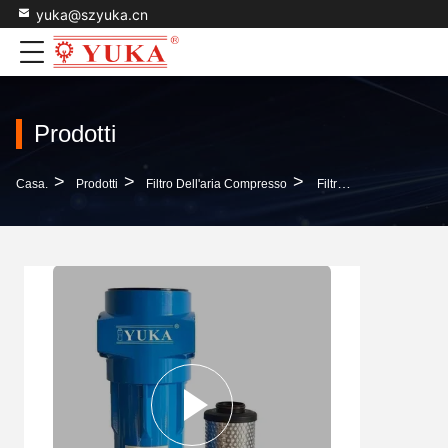
yuka@szyuka.cn
Prodotti
>
>
>
Casa.
Prodotti
Filtro Dell'aria Compresso
Filtro Di Linea Per Il Trattamento Dell'aria Compressa Del Compressore D'aria