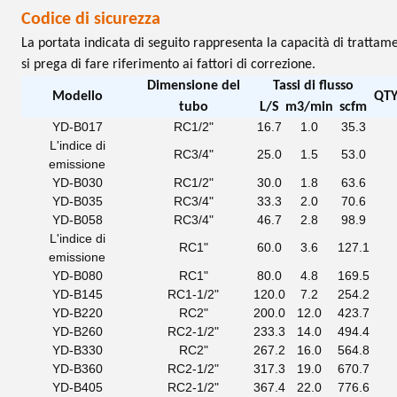
Codice di sicurezza
La portata indicata di seguito rappresenta la capacità di trattam
si prega di fare riferimento ai fattori di correzione.
Dimensione del
Tassi di flusso
Modello
QTY.
tubo
L/S
m3/min
scfm
YD-B017
RC1/2"
16.7
1.0
35.3
L'indice di
RC3/4"
25.0
1.5
53.0
emissione
YD-B030
RC1/2"
30.0
1.8
63.6
YD-B035
RC3/4"
33.3
2.0
70.6
YD-B058
RC3/4"
46.7
2.8
98.9
L'indice di
RC1"
60.0
3.6
127.1
emissione
YD-B080
RC1"
80.0
4.8
169.5
YD-B145
RC1-1/2"
120.0
7.2
254.2
YD-B220
RC2"
200.0
12.0
423.7
YD-B260
RC2-1/2"
233.3
14.0
494.4
YD-B330
RC2"
267.2
16.0
564.8
YD-B360
RC2-1/2"
317.3
19.0
670.7
YD-B405
RC2-1/2"
367.4
22.0
776.6