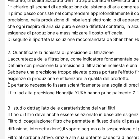
Pertanto, la scelta accurata del filtro appropriato è diventata un
1- chiarire gli scenari di applicazione del sistema di aria compre
Il primo passo consiste nel comprendere approfonditamente il con
precisione, nella produzione di imballaggi elettronici o di apparec
che ogni respiro di aria sia puro e senza difettiAl contrario, in alc
esigenze di produzione e massimizzare il costo-efficacia.
Di seguito è riportata la soluzione raccomandata da Shenzhen Hongr
2. Quantificare la richiesta di precisione di filtrazione
L'accuratezza della filtrazione, come indicatore fondamentale per m
Definire con precisione la precisione di filtrazione richiesta è una
Sebbene una precisione troppo elevata possa portare l'effetto fin
esigenze di produzione e influenzare la qualità del prodotto.
È pertanto necessario fissare scientificamente una soglia di precis
I filtri ad alta precisione Hongrijia YUKA hanno principalmente 7 l
3- studio dettagliato delle caratteristiche dei vari filtri
Il tipo di filtro deve anche essere selezionato in base alle esigenze
Filtro di coagulazione: filtro che permette al flusso d'aria di passa
diffusione, intercettazione),il vapore acqueo o la sospensione di
Filtro al carbone attivo: grazie alla sua potente capacità di assorb