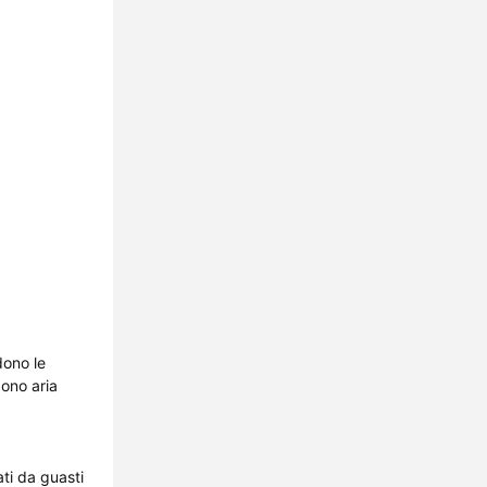
dono le
dono aria
ati da guasti