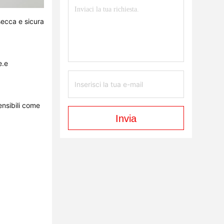
secca e sicura
e.e
ensibili come
Invia