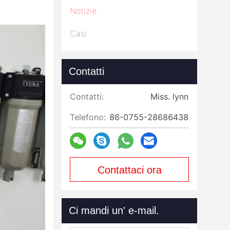
Notizie
Casi
Contatti
Contatti:
Miss. lynn
Telefono:
86-0755-28686438
Contattaci ora
Ci mandi un' e-mail.