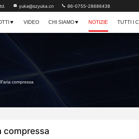
td.
yuka@szyuka.cn
86-0755-28686438
TTI
VIDEO
CHI SIAMO
NOTIZIE
TUTTI I 
ell'aria compressa
ria compressa